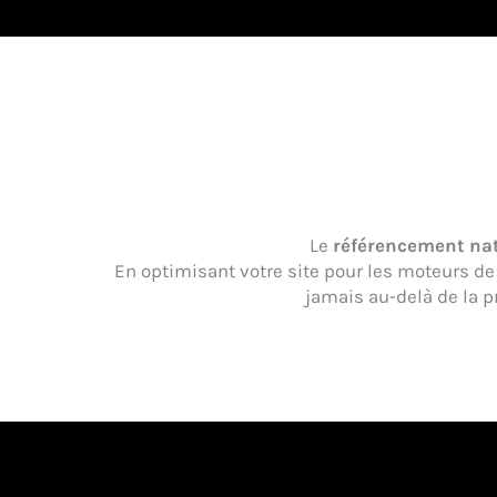
Le
référencement na
En optimisant votre site pour les moteurs d
jamais au-delà de la p