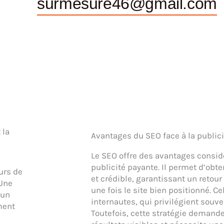
surmesure46@gmail.com
 la
Avantages du SEO face à la public
Le SEO offre des avantages considé
publicité payante. Il permet d’obte
urs de
et crédible, garantissant un retou
 Une
une fois le site bien positionné. C
 un
internautes, qui privilégient souve
ment
Toutefois, cette stratégie demand