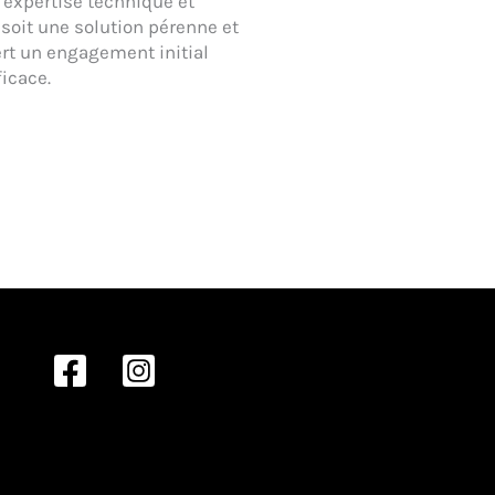
e expertise technique et
 soit une solution pérenne et
ert un engagement initial
icace.