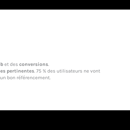
eb
et des
conversions
.
es pertinentes
. 75 % des utilisateurs ne vont
l un bon référencement.