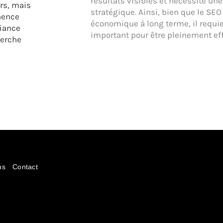
résultats visibles et nécessite un
urs, mais
stratégique. Ainsi, bien que le SEO
inence
économique à long terme, il requi
fiance
important pour être pleinement eff
herche
ns
Contact