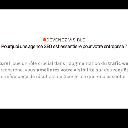
DEVENEZ VISIBLE
Pourquoi une agence SEO est essentielle pour votre entreprise ?
turel
joue un rôle crucial dans l’augmentation du
trafic w
e recherche, vous
améliorez votre visibilité
sur des
requêt
remière page de résultats de Google, ce qui rend essentie